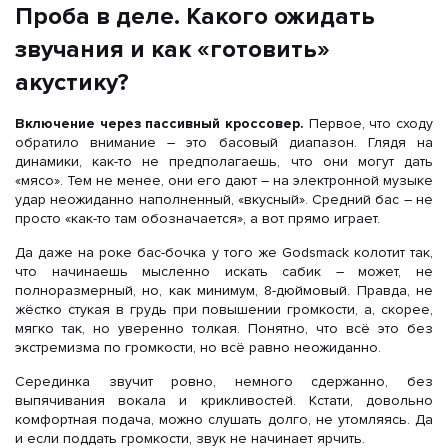
Проба в деле. Какого ожидать
звучания и как «готовить»
акустику?
Включение через пассивный кроссовер.
Первое, что сходу
обратило внимание – это басовый диапазон. Глядя на
динамики, как-то не предполагаешь, что они могут дать
«мясо». Тем не менее, они его дают – на электронной музыке
удар неожиданно наполненный, «вкусный». Средний бас – не
просто «как-то там обозначается», а вот прямо играет.
Да даже на роке бас-бочка у того же Godsmack колотит так,
что начинаешь мысленно искать сабик – может, не
полноразмерный, но, как минимум, 8-дюймовый. Правда, не
жёстко стукая в грудь при повышении громкости, а, скорее,
мягко так, но уверенно толкая. Понятно, что всё это без
экстремизма по громкости, но всё равно неожиданно.
Серединка звучит ровно, немного сдержанно, без
выпячивания вокала и крикливостей. Кстати, довольно
комфортная подача, можно слушать долго, не утомляясь. Да
и если поддать громкости, звук не начинает ярчить.