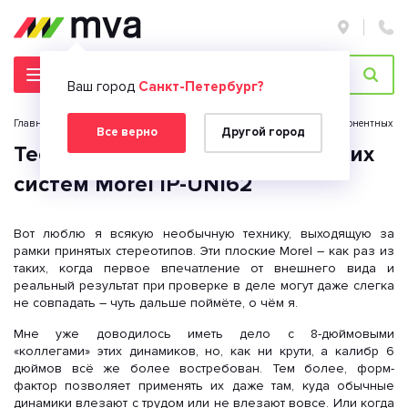
Ваш город
Санкт-Петербург?
Главная страница
Новости
Новости 2026 год
Тест компонентных аку
Все верно
Другой город
Тест компонентных акустических
систем Morel IP-UNI62
Вот люблю я всякую необычную технику, выходящую за
рамки принятых стереотипов. Эти плоские Morel – как раз из
таких, когда первое впечатление от внешнего вида и
реальный результат при проверке в деле могут даже слегка
не совпадать – чуть дальше поймёте, о чём я.
Мне уже доводилось иметь дело с 8-дюймовыми
«коллегами» этих динамиков, но, как ни крути, а калибр 6
дюймов всё же более востребован. Тем более, форм-
фактор позволяет применять их даже там, куда обычные
динамики влезают с трудом или не влезают вовсе. Или когда