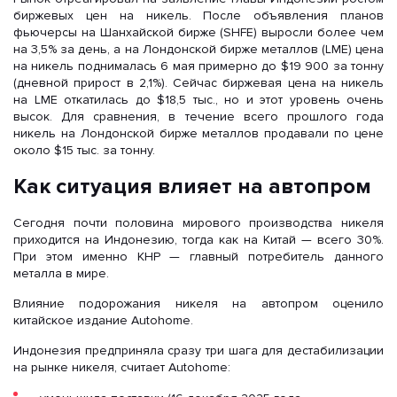
биржевых цен на никель. После объявления планов
фьючерсы на Шанхайской бирже (SHFE) выросли более чем
на 3,5% за день, а на Лондонской бирже металлов (LME) цена
на никель поднималась 6 мая примерно до $19 900 за тонну
(дневной прирост в 2,1%). Сейчас биржевая цена на никель
на LME откатилась до $18,5 тыс., но и этот уровень очень
высок. Для сравнения, в течение всего прошлого года
никель на Лондонской бирже металлов продавали по цене
около $15 тыс. за тонну.
Как ситуация влияет на автопром
Сегодня почти половина мирового производства никеля
приходится на Индонезию, тогда как на Китай — всего 30%.
При этом именно КНР — главный потребитель данного
металла в мире.
Влияние подорожания никеля на автопром оценило
китайское издание Autohome.
Индонезия предприняла сразу три шага для дестабилизации
на рынке никеля, считает Autohome: