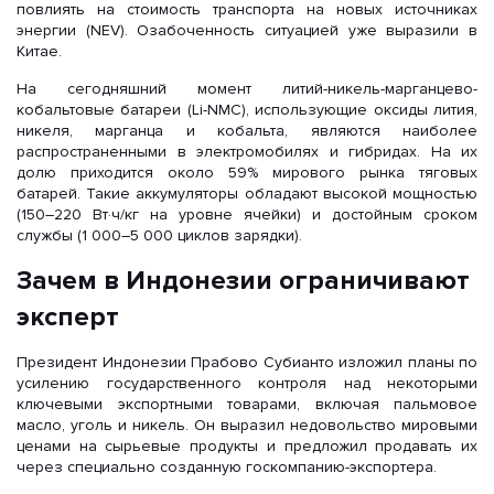
повлиять на стоимость транспорта на новых источниках
энергии (NEV). Озабоченность ситуацией уже выразили в
Китае.
На сегодняшний момент литий-никель-марганцево-
кобальтовые батареи (Li-NMC), использующие оксиды лития,
никеля, марганца и кобальта, являются наиболее
распространенными в электромобилях и гибридах. На их
долю приходится около 59% мирового рынка тяговых
батарей. Такие аккумуляторы обладают высокой мощностью
(150–220 Вт·ч/кг на уровне ячейки) и достойным сроком
службы (1 000–5 000 циклов зарядки).
Зачем в Индонезии ограничивают
эксперт
Президент Индонезии Прабово Субианто изложил планы по
усилению государственного контроля над некоторыми
ключевыми экспортными товарами, включая пальмовое
масло, уголь и никель. Он выразил недовольство мировыми
ценами на сырьевые продукты и предложил продавать их
через специально созданную госкомпанию-экспортера.