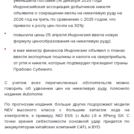
уменьшила поставки (16 декабря 2025 года
Индонезийская ассоциация добытчиков никеля
объявила о сокращении квоты на никелевую руду на
2026 год на треть по сравнению с 2025 годом, что
привело к росту цен почти на 30%);
повысила цены (15 апреля Индонезия ввела новую
формулу ценообразования на никелевую руду);
в мае министр финансов Индонезии объявил о планах
ввести экспортные пошлины и налоги на сверхприбыль
от угля и никеля, которые подтвердил президент страны
Прабово Субианто.
С учетом всех перечисленных обстоятельств можно
говорить об удвоении цен на никелевую руду, пояснило
издание Autohome.
По прогнозам издания, больше других подорожают модели
NEV высокого класса с большим запасом хода на
электротяге, к примеру, NIO ES9, Li Auto L9 и XPeng GX. С
точки зрения себестоимости основной удар придется по
аккумуляторам китайских компаний CATL и BYD.